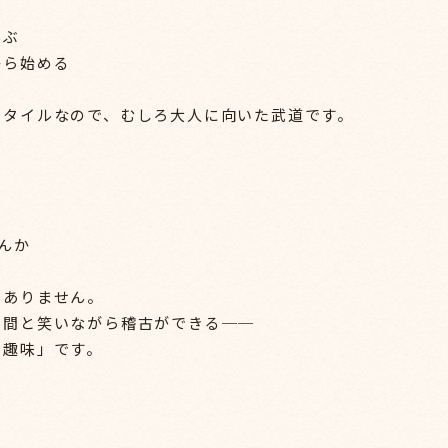
学ぶ
から始める
スタイルなので、むしろ大人に向いた武道です。
せんか
もありません。
仲間と笑いながら稽古ができる──
る趣味」です。