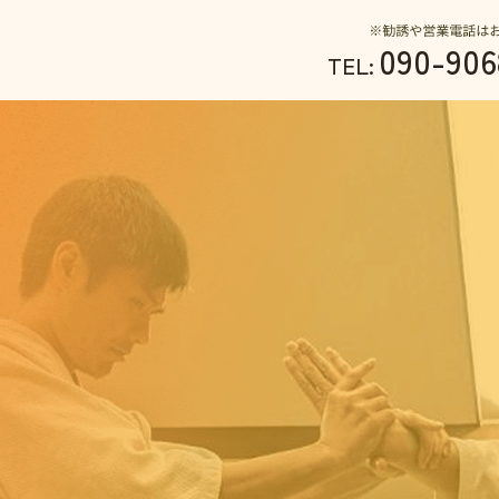
090-906
TEL: