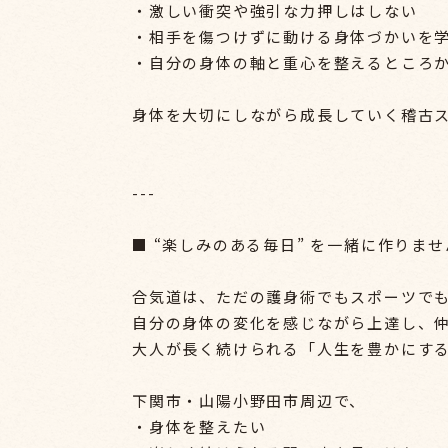
・激しい衝突や強引な力押しはしない
・相手を傷つけずに動ける身体づかいを
・自分の身体の軸と重心を整えるところ
身体を大切にしながら成長していく稽古
---
■ “楽しみのある毎日” を一緒に作りま
合気道は、ただの護身術でもスポーツで
自分の身体の変化を感じながら上達し、
大人が長く続けられる「人生を豊かにす
下関市・山陽小野田市周辺で、
・身体を整えたい